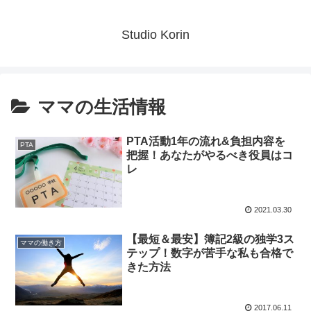
Studio Korin
ママの生活情報
PTA活動1年の流れ&負担内容を
PTA
把握！あなたがやるべき役員はコ
レ
2021.03.30
【最短＆最安】簿記2級の独学3ス
ママの働き方
テップ！数字が苦手な私も合格で
きた方法
2017.06.11